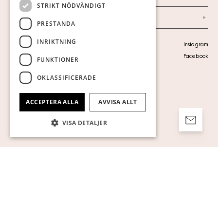
STRIKT NÖDVÄNDIGT
Arkiv
PRESTANDA
INRIKTNING
Personuppgiftspolicy
Instagram
Visa cookies
Facebook
FUNKTIONER
OKLASSIFICERADE
ACCEPTERA ALLA
AVVISA ALLT
VISA DETALJER
Strikt nödvändigt
Prestanda
Inriktning
Funktioner
Oklassificerade
Strikt nödvändiga kakor tillåter
kärnwebbplatsfunktioner som