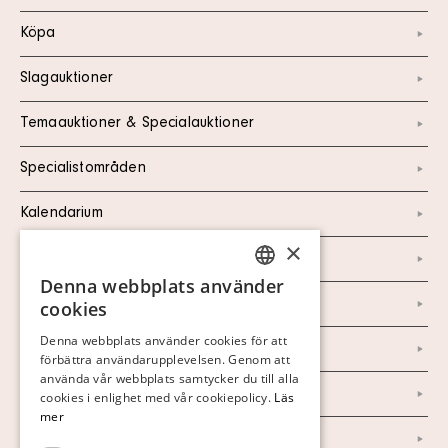
Köpa
Slagauktioner
Temaauktioner & Specialauktioner
Specialistområden
Kalendarium
×
Kontakt
Denna webbplats använder
SWEDISH
Om oss
cookies
FINNISH
Denna webbplats använder cookies för att
Nyheter
förbättra användarupplevelsen. Genom att
GERMAN
använda vår webbplats samtycker du till alla
Marknad & Press
ENGLISH
cookies i enlighet med vår cookiepolicy.
Läs
mer
Ordlista