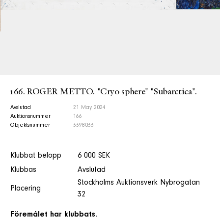
166. ROGER METTO. "Cryo sphere" "Subarctica".
Avslutad
21 May 2024
Auktionsnummer
166
Objektsnummer
3398033
Klubbat belopp
6 000 SEK
Klubbas
Avslutad
Stockholms Auktionsverk Nybrogatan
Placering
32
Föremålet har klubbats.