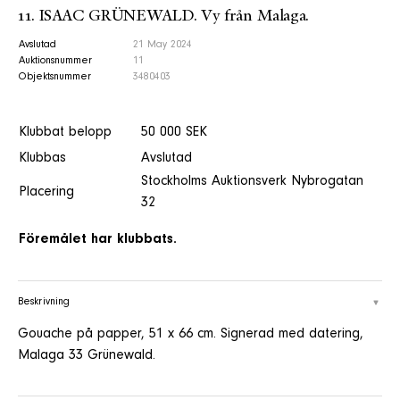
11. ISAAC GRÜNEWALD. Vy från Malaga.
Avslutad
21 May 2024
Auktionsnummer
11
Objektsnummer
3480403
Klubbat belopp
50 000 SEK
Klubbas
Avslutad
Stockholms Auktionsverk Nybrogatan
Placering
32
Föremålet har klubbats.
Beskrivning
Gouache på papper, 51 x 66 cm. Signerad med datering,
Malaga 33 Grünewald.