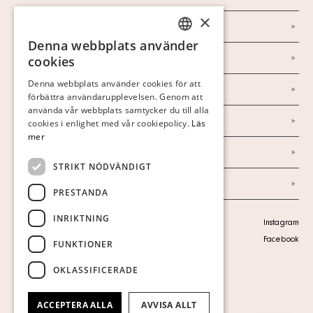
×
Kontakt
Denna webbplats använder
SWEDISH
Om oss
cookies
FINNISH
Denna webbplats använder cookies för att
Nyheter
förbättra användarupplevelsen. Genom att
GERMAN
använda vår webbplats samtycker du till alla
ENGLISH
Marknad & Press
cookies i enlighet med vår cookiepolicy.
Läs
mer
Ordlista
STRIKT NÖDVÄNDIGT
Arkiv
PRESTANDA
INRIKTNING
Personuppgiftspolicy
Instagram
Visa cookies
Facebook
FUNKTIONER
OKLASSIFICERADE
ACCEPTERA ALLA
AVVISA ALLT