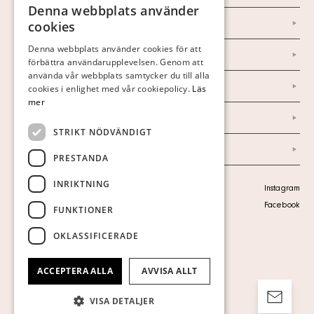
Denna webbplats använder
SWEDISH
Om oss
cookies
FINNISH
Denna webbplats använder cookies för att
Nyheter
förbättra användarupplevelsen. Genom att
GERMAN
använda vår webbplats samtycker du till alla
Marknad & Press
ENGLISH
cookies i enlighet med vår cookiepolicy.
Läs
mer
Ordlista
STRIKT NÖDVÄNDIGT
Arkiv
PRESTANDA
INRIKTNING
Personuppgiftspolicy
Instagram
Visa cookies
Facebook
FUNKTIONER
OKLASSIFICERADE
ACCEPTERA ALLA
AVVISA ALLT
VISA DETALJER