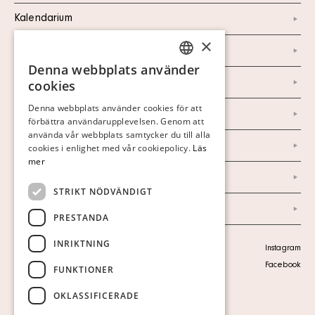
Kalendarium
×
Kontakt
Denna webbplats använder
SWEDISH
Om oss
cookies
FINNISH
Denna webbplats använder cookies för att
Nyheter
förbättra användarupplevelsen. Genom att
GERMAN
använda vår webbplats samtycker du till alla
Marknad & Press
ENGLISH
cookies i enlighet med vår cookiepolicy.
Läs
mer
Ordlista
STRIKT NÖDVÄNDIGT
Arkiv
PRESTANDA
INRIKTNING
Personuppgiftspolicy
Instagram
Visa cookies
Facebook
FUNKTIONER
OKLASSIFICERADE