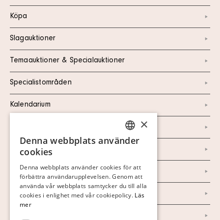
Köpa
Slagauktioner
Temaauktioner & Specialauktioner
Specialistområden
Kalendarium
×
Kontakt
Denna webbplats använder
SWEDISH
Om oss
cookies
FINNISH
Denna webbplats använder cookies för att
Nyheter
förbättra användarupplevelsen. Genom att
GERMAN
använda vår webbplats samtycker du till alla
Marknad & Press
ENGLISH
cookies i enlighet med vår cookiepolicy.
Läs
mer
Ordlista