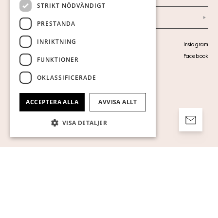
STRIKT NÖDVÄNDIGT
Arkiv
PRESTANDA
INRIKTNING
Personuppgiftspolicy
Instagram
Visa cookies
Facebook
FUNKTIONER
OKLASSIFICERADE
ACCEPTERA ALLA
AVVISA ALLT
VISA DETALJER
Strikt nödvändigt
Prestanda
Inriktning
Funktioner
Oklassificerade
Strikt nödvändiga kakor tillåter
kärnwebbplatsfunktioner som