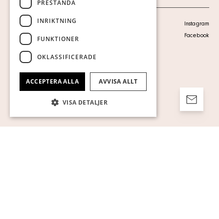
PRESTANDA
INRIKTNING
Personuppgiftspolicy
Instagram
Visa cookies
Facebook
FUNKTIONER
OKLASSIFICERADE
ACCEPTERA ALLA
AVVISA ALLT
VISA DETALJER
Strikt nödvändigt
Prestanda
Inriktning
Funktioner
Oklassificerade
Strikt nödvändiga kakor tillåter
kärnwebbplatsfunktioner som
användarinloggning och kontohantering.
Webbplatsen kan inte användas ordentligt
utan strikt nödvändiga cookies.