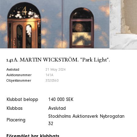
141A. MARTIN WICKSTRÖM. "Park Light".
Avslutad
21 May 2024
Auktionsnummer
141A
Objektsnummer
3520360
Klubbat belopp
140 000 SEK
Klubbas
Avslutad
Stockholms Auktionsverk Nybrogatan
Placering
32
Föremålet har klubbats.