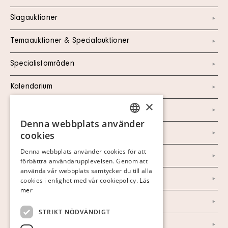
Slagauktioner
Temaauktioner & Specialauktioner
Specialistområden
Kalendarium
×
Kontakt
Denna webbplats använder
SWEDISH
Om oss
cookies
FINNISH
Denna webbplats använder cookies för att
Nyheter
förbättra användarupplevelsen. Genom att
GERMAN
använda vår webbplats samtycker du till alla
ENGLISH
Marknad & Press
cookies i enlighet med vår cookiepolicy.
Läs
mer
Ordlista
STRIKT NÖDVÄNDIGT
Arkiv