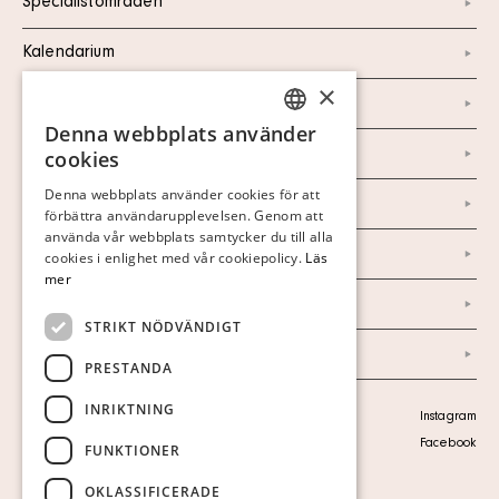
Specialistområden
Kalendarium
×
Kontakt
Denna webbplats använder
SWEDISH
Om oss
cookies
FINNISH
Denna webbplats använder cookies för att
Nyheter
förbättra användarupplevelsen. Genom att
GERMAN
använda vår webbplats samtycker du till alla
Marknad & Press
ENGLISH
cookies i enlighet med vår cookiepolicy.
Läs
mer
Ordlista
STRIKT NÖDVÄNDIGT
Arkiv
PRESTANDA
INRIKTNING
Personuppgiftspolicy
Instagram
Visa cookies
Facebook
FUNKTIONER
OKLASSIFICERADE