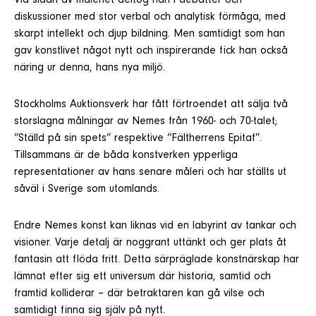
Vid sidan av måleriet deltog han i debatter och
diskussioner med stor verbal och analytisk förmåga, med
skarpt intellekt och djup bildning. Men samtidigt som han
gav konstlivet något nytt och inspirerande fick han också
näring ur denna, hans nya miljö.
Stockholms Auktionsverk har fått förtroendet att sälja två
storslagna målningar av Nemes från 1960- och 70-talet;
“Ställd på sin spets” respektive “Fältherrens Epitaf”.
Tillsammans är de båda konstverken ypperliga
representationer av hans senare måleri och har ställts ut
såväl i Sverige som utomlands.
Endre Nemes konst kan liknas vid en labyrint av tankar och
visioner. Varje detalj är noggrant uttänkt och ger plats åt
fantasin att flöda fritt. Detta särpräglade konstnärskap har
lämnat efter sig ett universum där historia, samtid och
framtid kolliderar – där betraktaren kan gå vilse och
samtidigt finna sig själv på nytt.