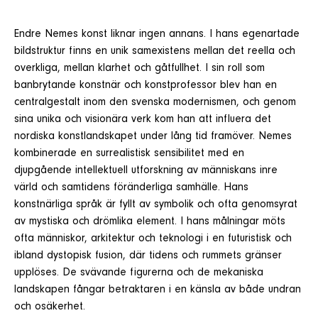
Endre Nemes konst liknar ingen annans. I hans egenartade
bildstruktur finns en unik samexistens mellan det reella och
overkliga, mellan klarhet och gåtfullhet. I sin roll som
banbrytande konstnär och konstprofessor blev han en
centralgestalt inom den svenska modernismen, och genom
sina unika och visionära verk kom han att influera det
nordiska konstlandskapet under lång tid framöver. Nemes
kombinerade en surrealistisk sensibilitet med en
djupgående intellektuell utforskning av människans inre
värld och samtidens föränderliga samhälle. Hans
konstnärliga språk är fyllt av symbolik och ofta genomsyrat
av mystiska och drömlika element. I hans målningar möts
ofta människor, arkitektur och teknologi i en futuristisk och
ibland dystopisk fusion, där tidens och rummets gränser
upplöses. De svävande figurerna och de mekaniska
landskapen fångar betraktaren i en känsla av både undran
och osäkerhet.