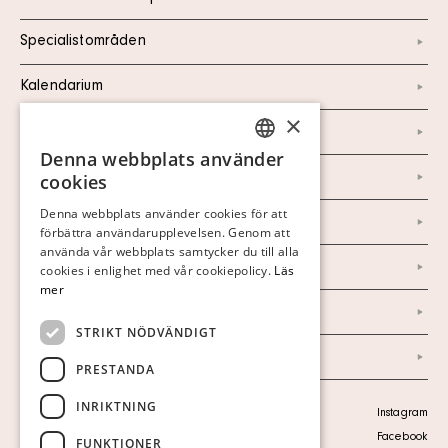
Specialistområden
Kalendarium
×
Kontakt
Denna webbplats använder
SWEDISH
Om oss
cookies
FINNISH
Denna webbplats använder cookies för att
Nyheter
förbättra användarupplevelsen. Genom att
GERMAN
använda vår webbplats samtycker du till alla
Marknad & Press
ENGLISH
cookies i enlighet med vår cookiepolicy.
Läs
mer
Ordlista
STRIKT NÖDVÄNDIGT
Arkiv
PRESTANDA
INRIKTNING
Personuppgiftspolicy
Instagram
Visa cookies
Facebook
FUNKTIONER