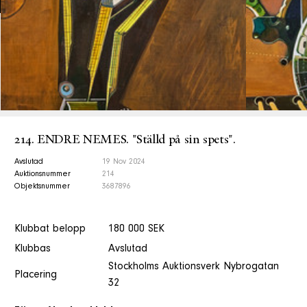
214. ENDRE NEMES. "Ställd på sin spets".
Avslutad
19 Nov 2024
Auktionsnummer
214
Objektsnummer
3687896
Klubbat belopp
180 000 SEK
Klubbas
Avslutad
Stockholms Auktionsverk Nybrogatan
Placering
32