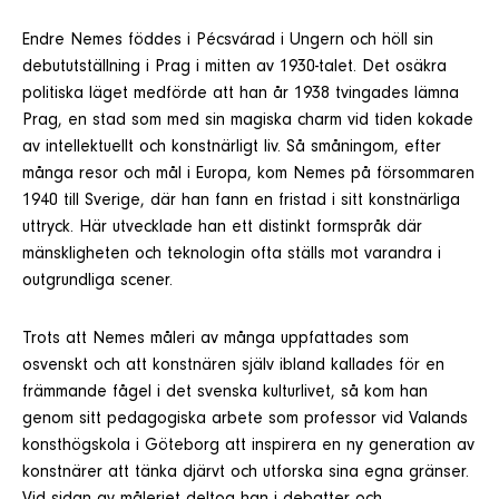
Endre Nemes föddes i Pécsvárad i Ungern och höll sin
debututställning i Prag i mitten av 1930-talet. Det osäkra
politiska läget medförde att han år 1938 tvingades lämna
Prag, en stad som med sin magiska charm vid tiden kokade
av intellektuellt och konstnärligt liv. Så småningom, efter
många resor och mål i Europa, kom Nemes på försommaren
1940 till Sverige, där han fann en fristad i sitt konstnärliga
uttryck. Här utvecklade han ett distinkt formspråk där
mänskligheten och teknologin ofta ställs mot varandra i
outgrundliga scener.
Trots att Nemes måleri av många uppfattades som
osvenskt och att konstnären själv ibland kallades för en
främmande fågel i det svenska kulturlivet, så kom han
genom sitt pedagogiska arbete som professor vid Valands
konsthögskola i Göteborg att inspirera en ny generation av
konstnärer att tänka djärvt och utforska sina egna gränser.