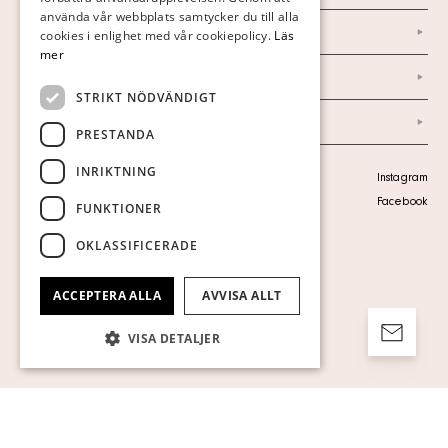
använda vår webbplats samtycker du till alla
ENGLISH
Marknad & Press
cookies i enlighet med vår cookiepolicy.
Läs
mer
Ordlista
STRIKT NÖDVÄNDIGT
Arkiv
PRESTANDA
INRIKTNING
Personuppgiftspolicy
Instagram
Visa cookies
Facebook
FUNKTIONER
OKLASSIFICERADE
ACCEPTERA ALLA
AVVISA ALLT
VISA DETALJER
Strikt nödvändigt
Prestanda
Inriktning
Funktioner