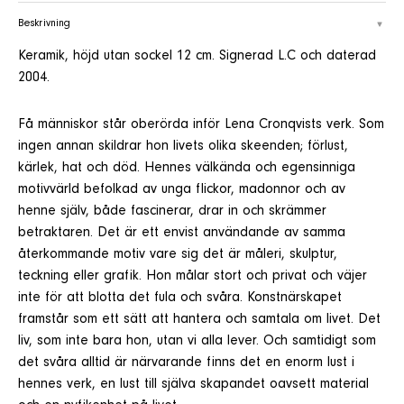
Beskrivning
Keramik, höjd utan sockel 12 cm. Signerad L.C och daterad
2004.
Få människor står oberörda inför Lena Cronqvists verk. Som
ingen annan skildrar hon livets olika skeenden; förlust,
kärlek, hat och död. Hennes välkända och egensinniga
motivvärld befolkad av unga flickor, madonnor och av
henne själv, både fascinerar, drar in och skrämmer
betraktaren. Det är ett envist användande av samma
återkommande motiv vare sig det är måleri, skulptur,
teckning eller grafik. Hon målar stort och privat och väjer
inte för att blotta det fula och svåra. Konstnärskapet
framstår som ett sätt att hantera och samtala om livet. Det
liv, som inte bara hon, utan vi alla lever. Och samtidigt som
det svåra alltid är närvarande finns det en enorm lust i
hennes verk, en lust till själva skapandet oavsett material