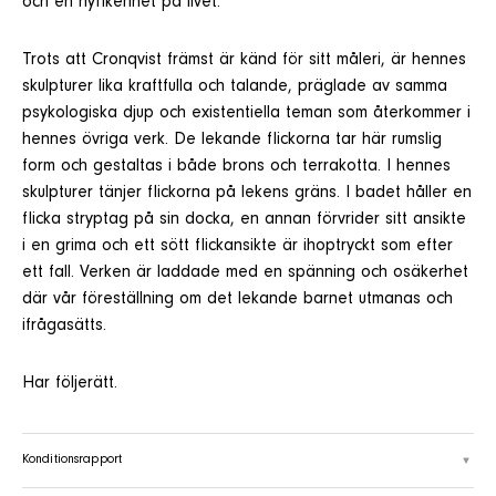
och en nyfikenhet på livet.
Trots att Cronqvist främst är känd för sitt måleri, är hennes
skulpturer lika kraftfulla och talande, präglade av samma
psykologiska djup och existentiella teman som återkommer i
hennes övriga verk. De lekande flickorna tar här rumslig
form och gestaltas i både brons och terrakotta. I hennes
skulpturer tänjer flickorna på lekens gräns. I badet håller en
flicka stryptag på sin docka, en annan förvrider sitt ansikte
i en grima och ett sött flickansikte är ihoptryckt som efter
ett fall. Verken är laddade med en spänning och osäkerhet
där vår föreställning om det lekande barnet utmanas och
ifrågasätts.
Har följerätt.
Konditionsrapport