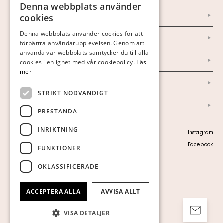
Denna webbplats använder
SWEDISH
Om oss
cookies
FINNISH
Denna webbplats använder cookies för att
Nyheter
förbättra användarupplevelsen. Genom att
GERMAN
använda vår webbplats samtycker du till alla
Marknad & Press
ENGLISH
cookies i enlighet med vår cookiepolicy.
Läs
mer
Ordlista
STRIKT NÖDVÄNDIGT
Arkiv
PRESTANDA
INRIKTNING
Personuppgiftspolicy
Instagram
Visa cookies
Facebook
FUNKTIONER
OKLASSIFICERADE
ACCEPTERA ALLA
AVVISA ALLT
VISA DETALJER