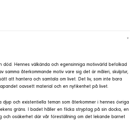
 och död. Hennes välkända och egensinniga motivvärld befolkad
av samma återkommande motiv vare sig det är måleri, skulptur,
sätt att hantera och samtala om livet. Det liv, som inte bara
 skapandet oavsett material och en nyfikenhet på livet.
ska djup och existentiella teman som återkommer i hennes övriga
lekens gräns. I badet håller en flicka stryptag på sin docka, en
ning och osäkerhet där vår föreställning om det lekande barnet