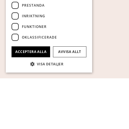
PRESTANDA
INRIKTNING
FUNKTIONER
OKLASSIFICERADE
ACCEPTERA ALLA
AVVISA ALLT
VISA DETALJER
Strikt nödvändigt
Prestanda
Inriktning
Funktioner
Oklassificerade
Strikt nödvändiga kakor tillåter
kärnwebbplatsfunktioner som
användarinloggning och kontohantering.
Webbplatsen kan inte användas ordentligt