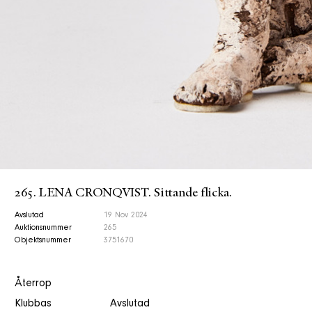
265. LENA CRONQVIST. Sittande flicka.
Avslutad
19 Nov 2024
Auktionsnummer
265
Objektsnummer
3751670
Återrop
Klubbas
Avslutad