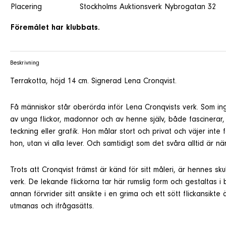
Placering
Stockholms Auktionsverk Nybrogatan 32
Föremålet har klubbats.
Beskrivning
Terrakotta, höjd 14 cm. Signerad Lena Cronqvist.
Få människor står oberörda inför Lena Cronqvists verk. Som ing
av unga flickor, madonnor och av henne själv, både fascinerar
teckning eller grafik. Hon målar stort och privat och väjer inte
hon, utan vi alla lever. Och samtidigt som det svåra alltid är n
Trots att Cronqvist främst är känd för sitt måleri, är hennes s
verk. De lekande flickorna tar här rumslig form och gestaltas i 
annan förvrider sitt ansikte i en grima och ett sött flickansik
utmanas och ifrågasätts.