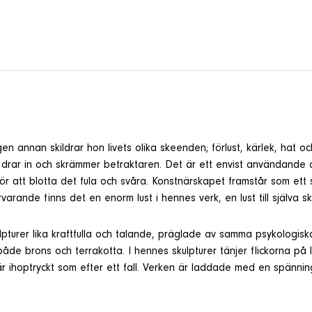
en annan skildrar hon livets olika skeenden; förlust, kärlek, hat
, drar in och skrämmer betraktaren. Det är ett envist användande 
 för att blotta det fula och svåra. Konstnärskapet framstår som ett 
ärvarande finns det en enorm lust i hennes verk, en lust till själva
kulpturer lika kraftfulla och talande, präglade av samma psykologi
både brons och terrakotta. I hennes skulpturer tänjer flickorna på 
te är ihoptryckt som efter ett fall. Verken är laddade med en spän