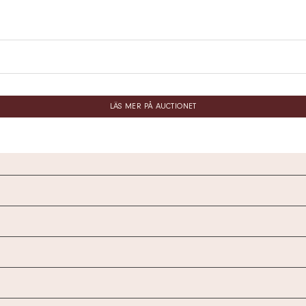
LÄS MER PÅ AUCTIONET