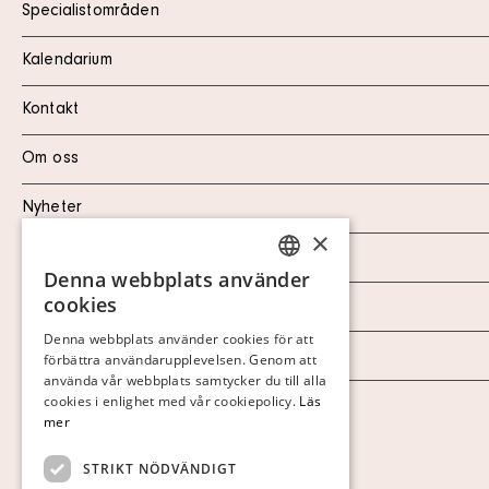
Specialistområden
Kalendarium
Kontakt
Om oss
Nyheter
×
Marknad & Press
Denna webbplats använder
SWEDISH
cookies
Ordlista
FINNISH
Denna webbplats använder cookies för att
Arkiv
förbättra användarupplevelsen. Genom att
GERMAN
använda vår webbplats samtycker du till alla
ENGLISH
cookies i enlighet med vår cookiepolicy.
Läs
Personuppgiftspolicy
mer
Visa cookies
STRIKT NÖDVÄNDIGT