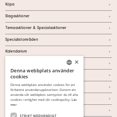
Köpa
Slagauktioner
Temaauktioner & Specialauktioner
Specialistområden
Kalendarium
×
Kontakt
Denna webbplats använder
SWEDISH
Om oss
cookies
FINNISH
Denna webbplats använder cookies för att
Nyheter
förbättra användarupplevelsen. Genom att
GERMAN
använda vår webbplats samtycker du till alla
Marknad & Press
ENGLISH
cookies i enlighet med vår cookiepolicy.
Läs
mer
Ordlista
STRIKT NÖDVÄNDIGT