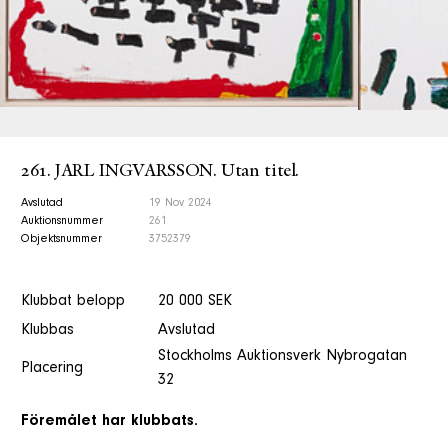
261. JARL INGVARSSON. Utan titel.
Avslutad
19 Nov 2024
Auktionsnummer
261
Objektsnummer
3752379
Klubbat belopp
20 000 SEK
Klubbas
Avslutad
Stockholms Auktionsverk Nybrogatan
Placering
32
Föremålet har klubbats.