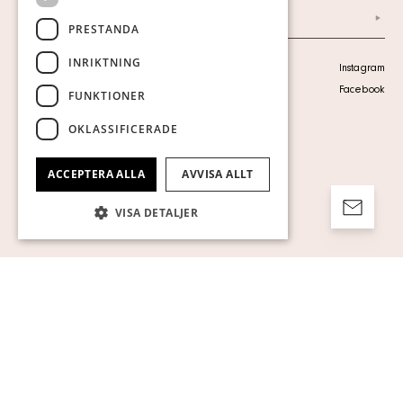
Arkiv
PRESTANDA
INRIKTNING
Personuppgiftspolicy
Instagram
Visa cookies
Facebook
FUNKTIONER
OKLASSIFICERADE
ACCEPTERA ALLA
AVVISA ALLT
VISA DETALJER
Strikt nödvändigt
Prestanda
Inriktning
Funktioner
Oklassificerade
Strikt nödvändiga kakor tillåter
kärnwebbplatsfunktioner som
användarinloggning och kontohantering.