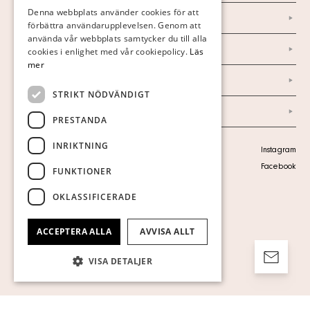
FINNISH
Denna webbplats använder cookies för att
Nyheter
förbättra användarupplevelsen. Genom att
GERMAN
använda vår webbplats samtycker du till alla
Marknad & Press
ENGLISH
cookies i enlighet med vår cookiepolicy.
Läs
mer
Ordlista
STRIKT NÖDVÄNDIGT
Arkiv
PRESTANDA
INRIKTNING
Personuppgiftspolicy
Instagram
Visa cookies
Facebook
FUNKTIONER
OKLASSIFICERADE
ACCEPTERA ALLA
AVVISA ALLT
VISA DETALJER