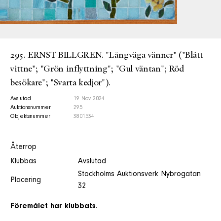
295. ERNST BILLGREN. "Långväga vänner" ("Blått
vittne"; "Grön inflyttning"; "Gul väntan"; Röd
besökare"; "Svarta kedjor").
Avslutad
19 Nov 2024
Auktionsnummer
295
Objektsnummer
3801534
Återrop
Klubbas
Avslutad
Stockholms Auktionsverk Nybrogatan
Placering
32
Föremålet har klubbats.