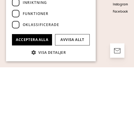
INRIKTNING
Personuppgiftspolicy
Instagram
Visa cookies
Facebook
FUNKTIONER
OKLASSIFICERADE
ACCEPTERA ALLA
AVVISA ALLT
VISA DETALJER
Strikt nödvändigt
Prestanda
Inriktning
Funktioner
Oklassificerade
Strikt nödvändiga kakor tillåter
kärnwebbplatsfunktioner som
användarinloggning och kontohantering.
Webbplatsen kan inte användas ordentligt
utan strikt nödvändiga cookies.
Namn
Leverantör / Domän
Utgång
Beskrivning