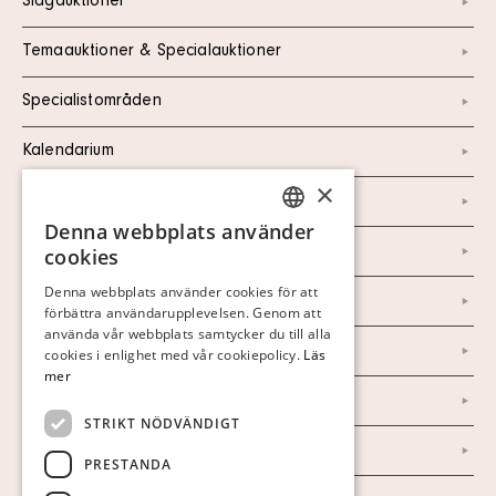
Slagauktioner
Temaauktioner & Specialauktioner
Specialistområden
Kalendarium
×
Kontakt
Denna webbplats använder
SWEDISH
Om oss
cookies
FINNISH
Denna webbplats använder cookies för att
Nyheter
förbättra användarupplevelsen. Genom att
GERMAN
använda vår webbplats samtycker du till alla
Marknad & Press
ENGLISH
cookies i enlighet med vår cookiepolicy.
Läs
mer
Ordlista
STRIKT NÖDVÄNDIGT
Arkiv
PRESTANDA