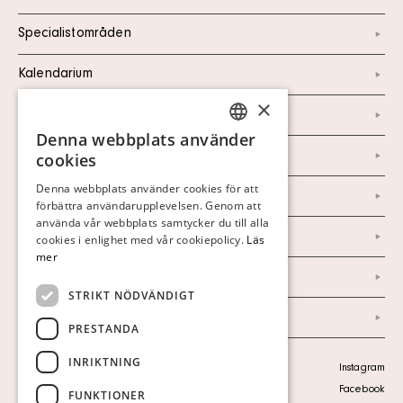
Specialistområden
Kalendarium
×
Kontakt
Denna webbplats använder
SWEDISH
Om oss
cookies
FINNISH
Denna webbplats använder cookies för att
Nyheter
förbättra användarupplevelsen. Genom att
GERMAN
använda vår webbplats samtycker du till alla
ENGLISH
Marknad & Press
cookies i enlighet med vår cookiepolicy.
Läs
mer
Ordlista
STRIKT NÖDVÄNDIGT
Arkiv
PRESTANDA
INRIKTNING
Personuppgiftspolicy
Instagram
Visa cookies
Facebook
FUNKTIONER