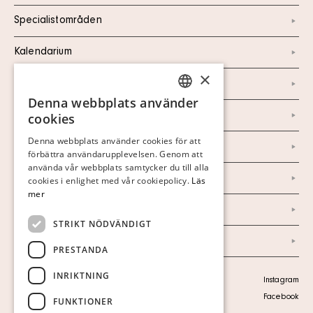
Specialistområden
Kalendarium
×
Kontakt
Denna webbplats använder
SWEDISH
Om oss
cookies
FINNISH
Denna webbplats använder cookies för att
Nyheter
förbättra användarupplevelsen. Genom att
GERMAN
använda vår webbplats samtycker du till alla
Marknad & Press
ENGLISH
cookies i enlighet med vår cookiepolicy.
Läs
mer
Ordlista
STRIKT NÖDVÄNDIGT
Arkiv
PRESTANDA
INRIKTNING
Personuppgiftspolicy
Instagram
Visa cookies
Facebook
FUNKTIONER