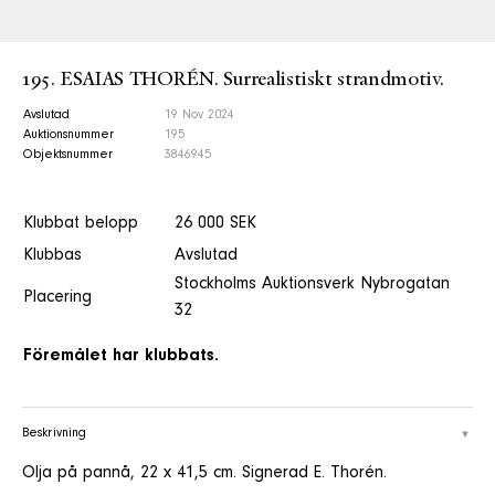
195. ESAIAS THORÉN. Surrealistiskt strandmotiv.
Avslutad
19 Nov 2024
Auktionsnummer
195
Objektsnummer
3846945
Klubbat belopp
26 000 SEK
Klubbas
Avslutad
Stockholms Auktionsverk Nybrogatan
Placering
32
Föremålet har klubbats.
Beskrivning
Olja på pannå, 22 x 41,5 cm. Signerad E. Thorén.