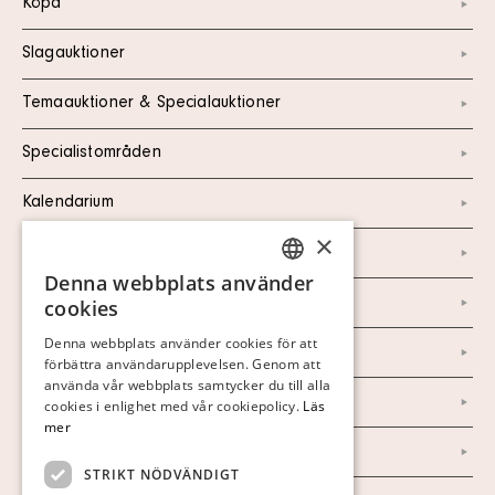
Köpa
Slagauktioner
Temaauktioner & Specialauktioner
Specialistområden
Kalendarium
×
Kontakt
Denna webbplats använder
SWEDISH
Om oss
cookies
FINNISH
Denna webbplats använder cookies för att
Nyheter
förbättra användarupplevelsen. Genom att
GERMAN
använda vår webbplats samtycker du till alla
ENGLISH
Marknad & Press
cookies i enlighet med vår cookiepolicy.
Läs
mer
Ordlista
STRIKT NÖDVÄNDIGT