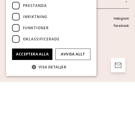
Arkiv
PRESTANDA
INRIKTNING
Personuppgiftspolicy
Instagram
Visa cookies
Facebook
FUNKTIONER
OKLASSIFICERADE
ACCEPTERA ALLA
AVVISA ALLT
VISA DETALJER
Strikt nödvändigt
Prestanda
Inriktning
Funktioner
Oklassificerade
Strikt nödvändiga kakor tillåter
kärnwebbplatsfunktioner som
användarinloggning och kontohantering.
Webbplatsen kan inte användas ordentligt