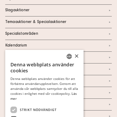
Slagauktioner
Temaauktioner & Specialauktioner
Specialistområden
Kalendarium
×
Kontakt
Denna webbplats använder
SWEDISH
Om oss
cookies
FINNISH
Denna webbplats använder cookies för att
Nyheter
förbättra användarupplevelsen. Genom att
GERMAN
använda vår webbplats samtycker du till alla
ENGLISH
Marknad & Press
cookies i enlighet med vår cookiepolicy.
Läs
mer
Ordlista
STRIKT NÖDVÄNDIGT
Arkiv