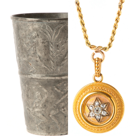
papegojformade hänget i 18 K guld med emalj och
orientaliska pärlor, liksom hårarbetet från empiretid och
en karta över Pyrenéerna. Avslutningsvis bör nämnas
blåsbälgen från Gyllebo slott, ett stycke hantverk med
hög charmfaktor för den som önskar blåsa lite
livgivande syre i en brasa eller två.
Utöver detta kommer några av familjens förnämsta
föremål att erbjudas på Stockholms Auktionsverks The
Curated Classics Sale!
Välkomna!