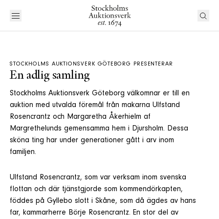
STOCKHOLMS AUKTIONSVERK GÖTEBORG PRESENTERAR
En adlig samling
Stockholms Auktionsverk Göteborg välkomnar er till en
auktion med utvalda föremål från makarna Ulfstand
Rosencrantz och Margaretha Åkerhielm af
Margrethelunds gemensamma hem i Djursholm. Dessa
sköna ting har under generationer gått i arv inom
familjen.
Ulfstand Rosencrantz, som var verksam inom svenska
flottan och där tjänstgjorde som kommendörkapten,
föddes på Gyllebo slott i Skåne, som då ägdes av hans
far, kammarherre Börje Rosencrantz. En stor del av