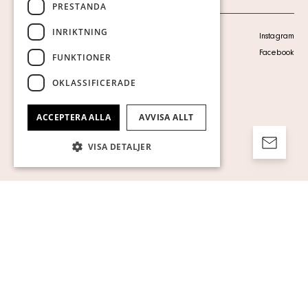
PRESTANDA
INRIKTNING
Personuppgiftspolicy
Instagram
Visa cookies
Facebook
FUNKTIONER
OKLASSIFICERADE
ACCEPTERA ALLA
AVVISA ALLT
VISA DETALJER
Strikt nödvändigt
Prestanda
Inriktning
Funktioner
Oklassificerade
Strikt nödvändiga kakor tillåter
kärnwebbplatsfunktioner som
användarinloggning och kontohantering.
Webbplatsen kan inte användas ordentligt
utan strikt nödvändiga cookies.