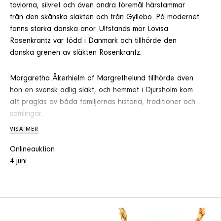
tavlorna, silvret och även andra föremål härstammar
från den skånska släkten och från Gyllebo. På mödernet
fanns starka danska anor. Ulfstands mor Lovisa
Rosenkrantz var född i Danmark och tillhörde den
danska grenen av släkten Rosenkrantz.
Margaretha Åkerhielm af Margrethelund tillhörde även
hon en svensk adlig släkt, och hemmet i Djursholm kom
att präglas av båda familjernas historia, traditioner och
samlingar.
VISA MER
Bland de drygt 70 utropen återfinns såväl högklassiga
Onlineauktion
antikviteter som roande kuriositeter. Här hittar ni
4 juni
sidenbroderi, fingerborgar i 18 K guld, en handfull
nummer av The Daily Chronicle från fredsåret 1918,
porträttmåleri och en hel del silver. Några
förtjänsttecken och ordnar vittnar om generationer av
goda insatser. En säregen tingest är det