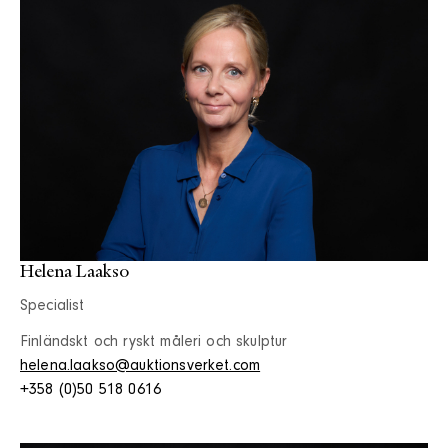
Helena Laakso
Specialist
Finländskt och ryskt måleri och skulptur
helena.laakso@auktionsverket.com
+358 (0)50 518 0616