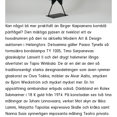
Kan något bli mer praktfullt än Birger Kaipiainens kornblå
pärlfågel? Den mäktiga pjäsen är tveklöst ett av
huvudnumren på den nu aktuella Modern Art & Design-
auktionen i Helsingfors. Detsamma gäller Paavo Tynells så
formsäkra bordslampa TY 1005, Timo Sarpanevas
glasskulptur Lansett II och det drygt halvmeter långa
silverfatet av Tapio Wirkkala. De är en del av den så
traditionsenligt starka designavdelningen som även rymmer
glaskonst av Oiva Toikka, möbler av Alvar Aalto, smycken
av Björn Weckström och mycket mycket mer. En fin
uppsättning armbandsur erbjuds också. Däribland en Rolex
Submariner i 18 K guld från 1974. På konstsidan ses två fina
målningar av Juhani Linnovaara, verket Mot skyn av Ilkka
Lammi, Marjatta Tapiolas expressiva Skalle och kråka samt
Nanna Susis synnerligen imposanta målning Teatro privato.