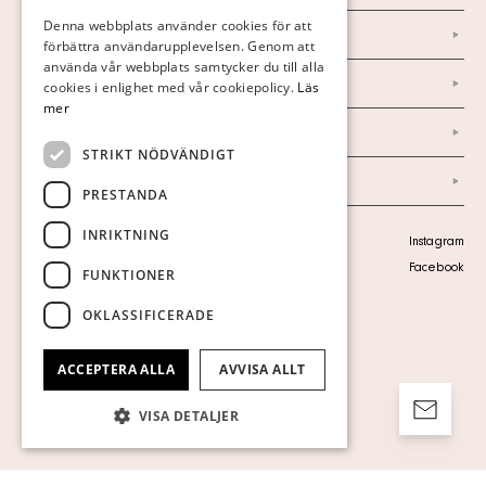
FINNISH
Denna webbplats använder cookies för att
Nyheter
förbättra användarupplevelsen. Genom att
GERMAN
använda vår webbplats samtycker du till alla
ENGLISH
Marknad & Press
cookies i enlighet med vår cookiepolicy.
Läs
mer
Ordlista
STRIKT NÖDVÄNDIGT
Arkiv
PRESTANDA
INRIKTNING
Personuppgiftspolicy
Instagram
Visa cookies
Facebook
FUNKTIONER
OKLASSIFICERADE
ACCEPTERA ALLA
AVVISA ALLT
VISA DETALJER