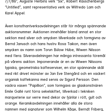
7/7/86”, Auguste Herbins verk ”Six”, Robert Rauschenbergs
”Untitled”, samt representativa verk av Wilfredo Lam och
Karel Appel.
Även konsthantverksavdelningen står för många spännande
auktionsnummer. Auktionen innehåller bland annat en stor
sektion med silver och smycken tillverkade och formgivna av
Bernd Janusch och hans hustru Rosa Taikon, men även
smycken av namn som Torun Bülow Hübe, Wiwen Nilsson
med flera. Silveravdelningen har många intressanta föremål
på vårens auktion. Imponerande är en av Wiwen Nilssons
typiska, geometriska kaffeserviser, en stor spännande skål
med rikt drivet mönster av Jan Eve Stengård och en vackert
organisk kaffekanna med servis av Sigurd Persson. Den
vackra vasen ”Papillion”, som formgavs av glaskonstnären
Emile Gallé runt förra sekelskiftet, tillverkad i tekniken
marqueterie sur verre med dekor av fjärilar i rött, gult och
orange. Keramikavdelningen innehåller alla de stora
namnen med signaturer som Wilhelm Kåge, Berndt Friberg,