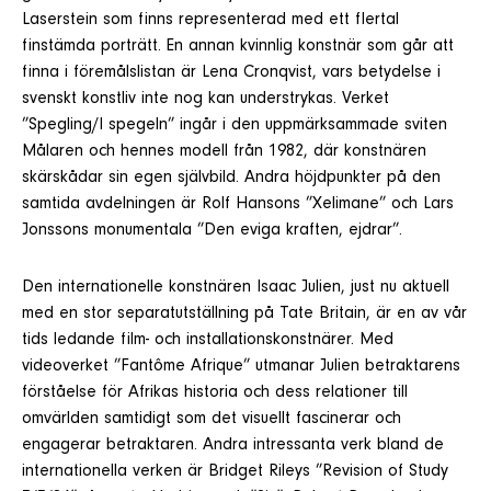
Laserstein som finns representerad med ett flertal
finstämda porträtt. En annan kvinnlig konstnär som går att
finna i föremålslistan är Lena Cronqvist, vars betydelse i
svenskt konstliv inte nog kan understrykas. Verket
”Spegling/I spegeln” ingår i den uppmärksammade sviten
Målaren och hennes modell från 1982, där konstnären
skärskådar sin egen självbild. Andra höjdpunkter på den
samtida avdelningen är Rolf Hansons ”Xelimane” och Lars
Jonssons monumentala ”Den eviga kraften, ejdrar”.
Den internationelle konstnären Isaac Julien, just nu aktuell
med en stor separatutställning på Tate Britain, är en av vår
tids ledande film- och installationskonstnärer. Med
videoverket ”Fantôme Afrique” utmanar Julien betraktarens
förståelse för Afrikas historia och dess relationer till
omvärlden samtidigt som det visuellt fascinerar och
engagerar betraktaren. Andra intressanta verk bland de
internationella verken är Bridget Rileys ”Revision of Study