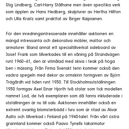
Stig Lindberg, Carl-Harry Stålhane men även specifika verk
som äpplen av Hans Hedberg, skulpturer av Hertha Hillfon
och Ulla Kraitz samt praktfat av Birger Kaipiainen.
För den inredningsintresserade innehåller auktionen en
mängd intressanta och dekorativa möbler, mattor och
armaturer. Bland annat ett specialtillverkat sideboard av
Josef Frank som tillverkades till en våning på Strandvägen
runt 1960–61, den är vitmålad med skiva i teak på höga
ben i mässing. Från Firma Svenskt tenn kommer också den
vackra spegeln med dekor av ormskinn formgiven av Björn
Trägårdh vid tiden runt 1930. Till Stockholmsutställningen
1930 formgav Axel Einar Hjorth två stolar som fick modellen
namnet Lod, de två exemplaren som då fanns inkluderade i
utställningen är nu till salu. Auktionen innehåller också en
extremt ovanlig blomsterbädd i furu som är ritad av Alvar
Aalto och tillverkad i Finland på 1940-talet. Från vårt östra
grannland kommer också Paavo Tynells takarmatur