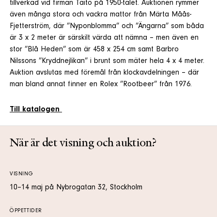
tillverkad vid firman Taito på 1950-talet. Auktionen rymmer
även många stora och vackra mattor från Märta Måås-
Fjetterström, där ”Nyponblomma” och ”Ängarna” som båda
är 3 x 2 meter är särskilt värda att nämna – men även en
stor ”Blå Heden” som är 458 x 254 cm samt Barbro
Nilssons ”Kryddnejlikan” i brunt som mäter hela 4 x 4 meter.
Auktion avslutas med föremål från klockavdelningen – där
man bland annat finner en Rolex ”Rootbeer” från 1976.
Till katalogen
När är det visning och auktion?
VISNING
10–14 maj på Nybrogatan 32, Stockholm
ÖPPETTIDER