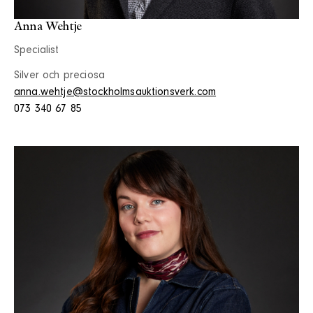
Anna Wehtje
Specialist
Silver och preciosa
anna.wehtje@stockholmsauktionsverk.com
073 340 67 85