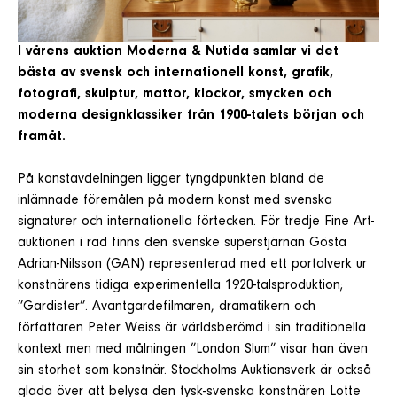
I vårens auktion Moderna & Nutida samlar vi det
bästa av svensk och internationell konst, grafik,
fotografi, skulptur, mattor, klockor, smycken och
moderna designklassiker från 1900-talets början och
framåt.
På konstavdelningen ligger tyngdpunkten bland de
inlämnade föremålen på modern konst med svenska
signaturer och internationella förtecken. För tredje Fine Art-
auktionen i rad finns den svenske superstjärnan Gösta
Adrian-Nilsson (GAN) representerad med ett portalverk ur
konstnärens tidiga experimentella 1920-talsproduktion;
”Gardister”. Avantgardefilmaren, dramatikern och
författaren Peter Weiss är världsberömd i sin traditionella
kontext men med målningen ”London Slum” visar han även
sin storhet som konstnär. Stockholms Auktionsverk är också
glada över att belysa den tysk-svenska konstnären Lotte