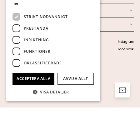
mer
Ordlista
STRIKT NÖDVÄNDIGT
Arkiv
PRESTANDA
INRIKTNING
Personuppgiftspolicy
Instagram
Visa cookies
Facebook
FUNKTIONER
OKLASSIFICERADE
ACCEPTERA ALLA
AVVISA ALLT
VISA DETALJER
Strikt nödvändigt
Prestanda
Inriktning
Funktioner
Oklassificerade