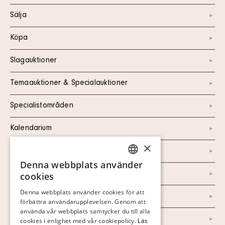
Sälja
Köpa
Slagauktioner
Temaauktioner & Specialauktioner
Specialistområden
Kalendarium
×
Kontakt
Denna webbplats använder
SWEDISH
Om oss
cookies
FINNISH
Denna webbplats använder cookies för att
Nyheter
förbättra användarupplevelsen. Genom att
GERMAN
använda vår webbplats samtycker du till alla
Marknad & Press
ENGLISH
cookies i enlighet med vår cookiepolicy.
Läs