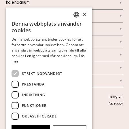
Kalendarium
×
Kontakt
Denna webbplats använder
SWEDISH
Om oss
cookies
FINNISH
Denna webbplats använder cookies för att
Nyheter
förbättra användarupplevelsen. Genom att
GERMAN
använda vår webbplats samtycker du till alla
ENGLISH
Marknad & Press
cookies i enlighet med vår cookiepolicy.
Läs
mer
Ordlista
STRIKT NÖDVÄNDIGT
Arkiv
PRESTANDA
INRIKTNING
Personuppgiftspolicy
Instagram
Visa cookies
Facebook
FUNKTIONER
OKLASSIFICERADE