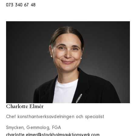
073 340 67 48
Charlotte Elmér
Chef konsthantverksavdelningen och specialist
Smycken, Gemmolog, FGA
charlotte.elmer@stockholmsauktionsverk.com