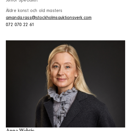
Junior Specialist
Äldre konst och old masters
amanda.rass@stockholmsauktionsverk.com
072 070 22 61
Anna Wehtje