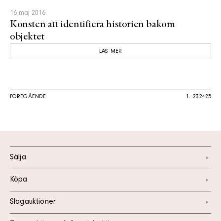
16 maj 2016
Konsten att identifiera historien bakom
objektet
LÄS MER
FÖREGÅENDE
1
…
23
24
25
Sälja
Köpa
Slagauktioner