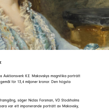
t
 Auktionsverk K.E. Makovskys magnifika porträtt
 gemål för 13,4 miljoner kronor. Den högsta
ngsframgång, säger Niclas Forsman, VD Stockholms
 bara var ett imponerande porträtt av Makovsky,