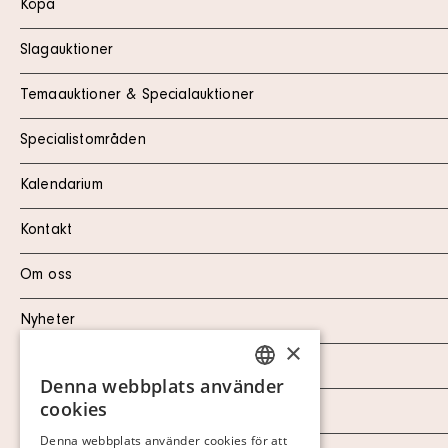
Köpa
Slagauktioner
Temaauktioner & Specialauktioner
Specialistområden
Kalendarium
Kontakt
Om oss
Nyheter
×
Marknad & Press
Denna webbplats använder
SWEDISH
cookies
Ordlista
FINNISH
Denna webbplats använder cookies för att