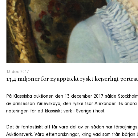
13 dec 2017
13,4 miljoner för nyupptäckt ryskt kejserligt porträt
På Klassiska auktionen den 13 december 2017 sålde Stockholms
av prinsessan Yurievskaya, den ryske tsar Alexander II:s andra
noteringen för ett klassiskt verk i Sverige i höst.
Det är fantastiskt att får vara del av en sådan här försäljni
Auktionsverk. Våra efterforskningar, kring vad som från början