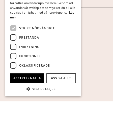
Arkiv
förbättra användarupplevelsen. Genom att
GERMAN
använda vår webbplats samtycker du till alla
ENGLISH
cookies i enlighet med vår cookiepolicy.
Läs
Personuppgiftspolicy
mer
Visa cookies
STRIKT NÖDVÄNDIGT
PRESTANDA
INRIKTNING
FUNKTIONER
OKLASSIFICERADE
ACCEPTERA ALLA
AVVISA ALLT
VISA DETALJER
Strikt nödvändigt
Prestanda