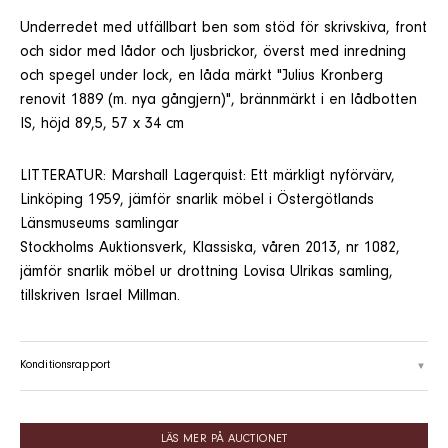
Underredet med utfällbart ben som stöd för skrivskiva, front
och sidor med lådor och ljusbrickor, överst med inredning
och spegel under lock, en låda märkt "Julius Kronberg
renovit 1889 (m. nya gångjern)", brännmärkt i en lådbotten
IS, höjd 89,5, 57 x 34 cm
LITTERATUR: Marshall Lagerquist: Ett märkligt nyförvärv,
Linköping 1959, jämför snarlik möbel i Östergötlands
Länsmuseums samlingar
Stockholms Auktionsverk, Klassiska, våren 2013, nr 1082,
jämför snarlik möbel ur drottning Lovisa Ulrikas samling,
tillskriven Israel Millman.
Konditionsrapport
LÄS MER PÅ AUCTIONET