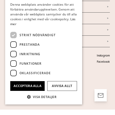
FINNISH
Denna webbplats använder cookies för att
Nyheter
förbättra användarupplevelsen. Genom att
GERMAN
använda vår webbplats samtycker du till alla
ENGLISH
Marknad & Press
cookies i enlighet med vår cookiepolicy.
Läs
mer
Ordlista
STRIKT NÖDVÄNDIGT
Arkiv
PRESTANDA
INRIKTNING
Personuppgiftspolicy
Instagram
Visa cookies
Facebook
FUNKTIONER
OKLASSIFICERADE
ACCEPTERA ALLA
AVVISA ALLT
VISA DETALJER