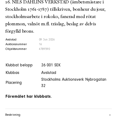
16. NILS DAHLINS VERKSTAD (ämbetsmästare i
Stockholm 1761-1787) tillskriven, bonheur du jour,
stockholmsarbete i rokoko, fanerad med rötat
plommon, valnöt m.fl. träslag, beslag av delvis
förgylld brons.
Avslutad
09 Jun 2026
Auktionsnummer
16
Objektsnummer
4789590
Klubbat belopp
26 001 SEK
Klubbas
Avslutad
Stockholms Auktionsverk Nybrogatan
Placering
32
Föremålet har klubbats.
Beskrivning