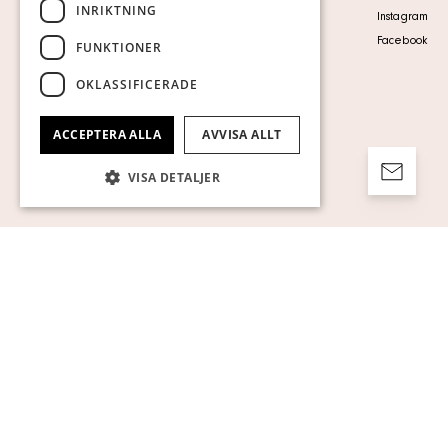
INRIKTNING
Personuppgiftspolicy
Instagram
Visa cookies
Facebook
FUNKTIONER
OKLASSIFICERADE
ACCEPTERA ALLA
AVVISA ALLT
VISA DETALJER
Strikt nödvändigt
Prestanda
Inriktning
Funktioner
Oklassificerade
Strikt nödvändiga kakor tillåter
kärnwebbplatsfunktioner som
användarinloggning och kontohantering.
Webbplatsen kan inte användas ordentligt
utan strikt nödvändiga cookies.
Namn
Leverantör / Domän
Utgång
Beskrivning