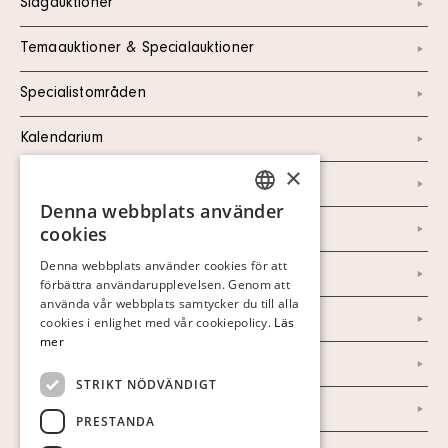
Slagauktioner
Temaauktioner & Specialauktioner
Specialistområden
Kalendarium
×
Kontakt
Denna webbplats använder
SWEDISH
Om oss
cookies
FINNISH
Denna webbplats använder cookies för att
Nyheter
förbättra användarupplevelsen. Genom att
GERMAN
använda vår webbplats samtycker du till alla
ENGLISH
Marknad & Press
cookies i enlighet med vår cookiepolicy.
Läs
mer
Ordlista
STRIKT NÖDVÄNDIGT
Arkiv
PRESTANDA