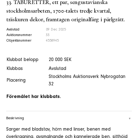
33. TABURETTER, ett par, sengustavianska
stockholmsarbeten, 1700-talets tredje kvartal,
träskuren dekor, framtagen originalfärg i pärlgrått.
Avslutad
09 Dec 2025
Auktionsnummer
33
Objektsnummer
4558945
Klubbat belopp
20 000 SEK
Klubbas
Avslutad
Stockholms Auktionsverk Nybrogatan
Placering
32
Föremålet har klubbats.
Beskrivning
Sarger med bladstav, hörn med linser, benen med
överkragning, avsmalnande och kannelerade ben, sitthöjd