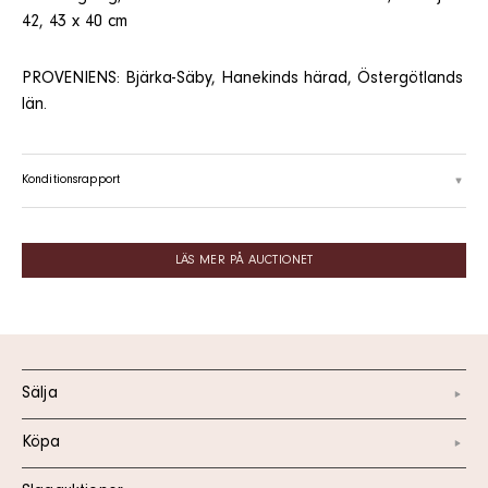
42, 43 x 40 cm
PROVENIENS: Bjärka-Säby, Hanekinds härad, Östergötlands
län.
Konditionsrapport
LÄS MER PÅ AUCTIONET
Sälja
Köpa