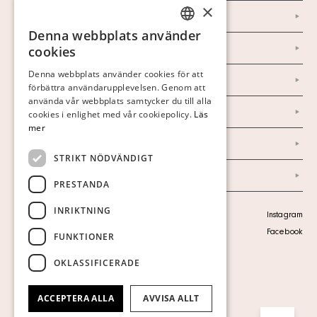
×
Kontakt
Denna webbplats använder
SWEDISH
Om oss
cookies
FINNISH
Denna webbplats använder cookies för att
Nyheter
förbättra användarupplevelsen. Genom att
GERMAN
använda vår webbplats samtycker du till alla
Marknad & Press
ENGLISH
cookies i enlighet med vår cookiepolicy.
Läs
mer
Ordlista
STRIKT NÖDVÄNDIGT
Arkiv
PRESTANDA
INRIKTNING
Personuppgiftspolicy
Instagram
Visa cookies
Facebook
FUNKTIONER
OKLASSIFICERADE
ACCEPTERA ALLA
AVVISA ALLT