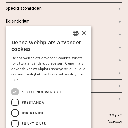
Specialistområden
Kalendarium
×
Kontakt
Denna webbplats använder
SWEDISH
Om oss
cookies
FINNISH
Denna webbplats använder cookies för att
Nyheter
förbättra användarupplevelsen. Genom att
GERMAN
använda vår webbplats samtycker du till alla
Marknad & Press
ENGLISH
cookies i enlighet med vår cookiepolicy.
Läs
mer
Ordlista
STRIKT NÖDVÄNDIGT
Arkiv
PRESTANDA
INRIKTNING
Personuppgiftspolicy
Instagram
Visa cookies
Facebook
FUNKTIONER