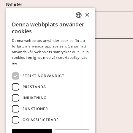
Nyheter
×
Marknad & Press
Denna webbplats använder
SWEDISH
cookies
Ordlista
FINNISH
Denna webbplats använder cookies för att
Arkiv
förbättra användarupplevelsen. Genom att
GERMAN
använda vår webbplats samtycker du till alla
ENGLISH
cookies i enlighet med vår cookiepolicy.
Läs
Personuppgiftspolicy
mer
Visa cookies
STRIKT NÖDVÄNDIGT
PRESTANDA
INRIKTNING
FUNKTIONER
OKLASSIFICERADE