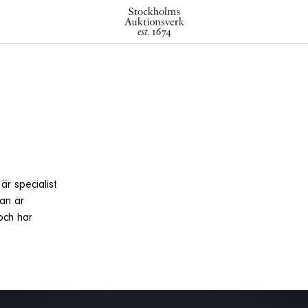
r specialist
Han är
och har