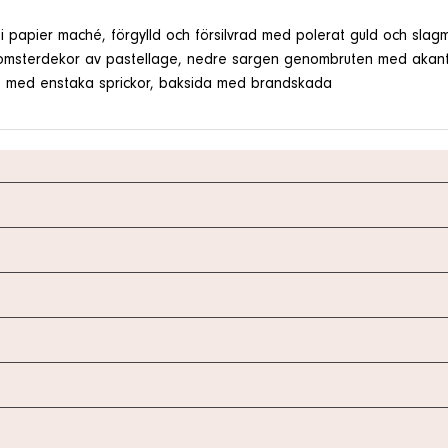
 i papier maché, förgylld och försilvrad med polerat guld och sl
omsterdekor av pastellage, nedre sargen genombruten med akantus o
as med enstaka sprickor, baksida med brandskada