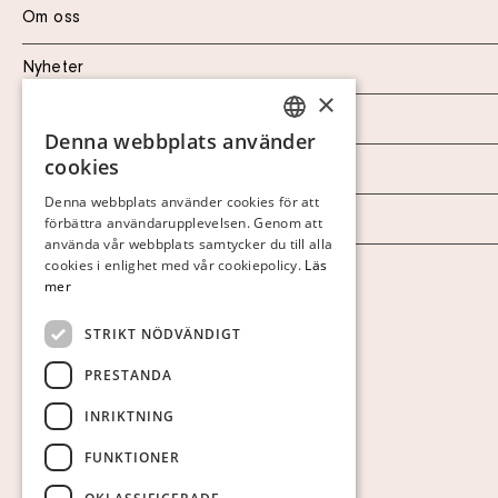
Om oss
Nyheter
×
Marknad & Press
Denna webbplats använder
SWEDISH
cookies
Ordlista
FINNISH
Denna webbplats använder cookies för att
Arkiv
förbättra användarupplevelsen. Genom att
GERMAN
använda vår webbplats samtycker du till alla
ENGLISH
cookies i enlighet med vår cookiepolicy.
Läs
Personuppgiftspolicy
mer
Visa cookies
STRIKT NÖDVÄNDIGT
PRESTANDA
INRIKTNING
FUNKTIONER