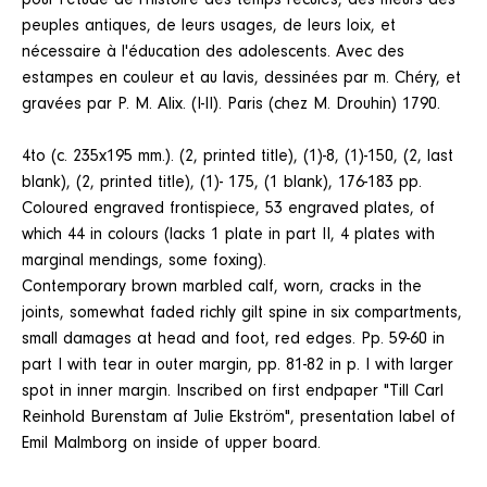
pour l'étude de l'histoire des temps reculés, des meurs des
peuples antiques, de leurs usages, de leurs loix, et
nécessaire à l'éducation des adolescents. Avec des
estampes en couleur et au lavis, dessinées par m. Chéry, et
gravées par P. M. Alix. (I-II). Paris (chez M. Drouhin) 1790.
4to (c. 235x195 mm.). (2, printed title), (1)-8, (1)-150, (2, last
blank), (2, printed title), (1)- 175, (1 blank), 176-183 pp.
Coloured engraved frontispiece, 53 engraved plates, of
which 44 in colours (lacks 1 plate in part II, 4 plates with
marginal mendings, some foxing).
Contemporary brown marbled calf, worn, cracks in the
joints, somewhat faded richly gilt spine in six compartments,
small damages at head and foot, red edges. Pp. 59-60 in
part I with tear in outer margin, pp. 81-82 in p. I with larger
spot in inner margin. Inscribed on first endpaper "Till Carl
Reinhold Burenstam af Julie Ekström", presentation label of
Emil Malmborg on inside of upper board.