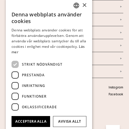
×
Kontakt
Denna webbplats använder
SWEDISH
Om oss
cookies
FINNISH
Denna webbplats använder cookies för att
Nyheter
förbättra användarupplevelsen. Genom att
GERMAN
använda vår webbplats samtycker du till alla
Marknad & Press
ENGLISH
cookies i enlighet med vår cookiepolicy.
Läs
mer
Ordlista
STRIKT NÖDVÄNDIGT
Arkiv
PRESTANDA
INRIKTNING
Personuppgiftspolicy
Instagram
Visa cookies
Facebook
FUNKTIONER
OKLASSIFICERADE
ACCEPTERA ALLA
AVVISA ALLT