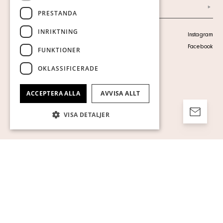
Arkiv
PRESTANDA
INRIKTNING
Personuppgiftspolicy
Instagram
Visa cookies
Facebook
FUNKTIONER
OKLASSIFICERADE
ACCEPTERA ALLA
AVVISA ALLT
VISA DETALJER
Strikt nödvändigt
Prestanda
Inriktning
Funktioner
Oklassificerade
Strikt nödvändiga kakor tillåter
kärnwebbplatsfunktioner som
användarinloggning och kontohantering.
Webbplatsen kan inte användas ordentligt