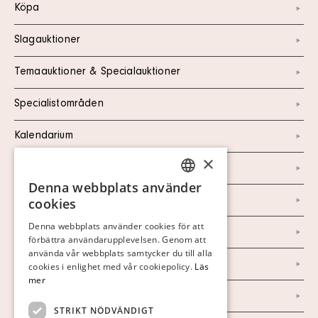
Köpa
Slagauktioner
Temaauktioner & Specialauktioner
Specialistområden
Kalendarium
×
Kontakt
Denna webbplats använder
SWEDISH
Om oss
cookies
FINNISH
Denna webbplats använder cookies för att
Nyheter
förbättra användarupplevelsen. Genom att
GERMAN
använda vår webbplats samtycker du till alla
ENGLISH
Marknad & Press
cookies i enlighet med vår cookiepolicy.
Läs
mer
Ordlista
STRIKT NÖDVÄNDIGT