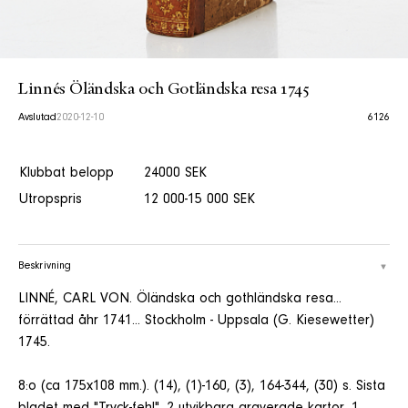
Linnés Öländska och Gotländska resa 1745
Avslutad
2020-12-10
6126
Klubbat belopp
24000 SEK
Utropspris
12 000-15 000 SEK
Beskrivning
LINNÉ, CARL VON. Öländska och gothländska resa...
förrättad åhr 1741... Stockholm - Uppsala (G. Kiesewetter)
1745.
8:o (ca 175x108 mm.). (14), (1)-160, (3), 164-344, (30) s. Sista