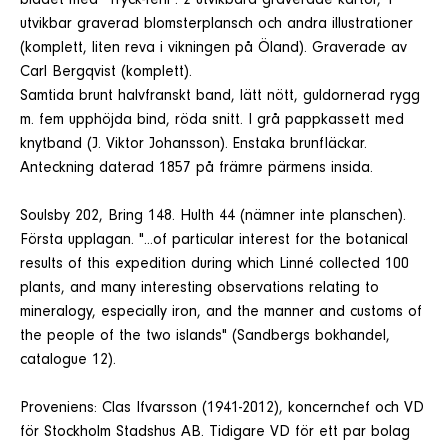
bladet med "Tryck-fehl". 2 utvikbara graverade kartor, 1
utvikbar graverad blomsterplansch och andra illustrationer
(komplett, liten reva i vikningen på Öland). Graverade av
Carl Bergqvist (komplett).
Samtida brunt halvfranskt band, lätt nött, guldornerad rygg
m. fem upphöjda bind, röda snitt. I grå pappkassett med
knytband (J. Viktor Johansson). Enstaka brunfläckar.
Anteckning daterad 1857 på främre pärmens insida.
Soulsby 202, Bring 148. Hulth 44 (nämner inte planschen).
Första upplagan. "...of particular interest for the botanical
results of this expedition during which Linné collected 100
plants, and many interesting observations relating to
mineralogy, especially iron, and the manner and customs of
the people of the two islands" (Sandbergs bokhandel,
catalogue 12).
Proveniens: Clas Ifvarsson (1941-2012), koncernchef och VD
för Stockholm Stadshus AB. Tidigare VD för ett par bolag