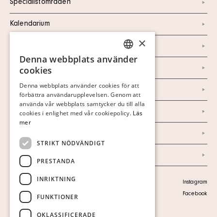
Specialistområden
Kalendarium
×
Kontakt
Denna webbplats använder
SWEDISH
Om oss
cookies
FINNISH
Denna webbplats använder cookies för att
Nyheter
förbättra användarupplevelsen. Genom att
GERMAN
använda vår webbplats samtycker du till alla
Marknad & Press
ENGLISH
cookies i enlighet med vår cookiepolicy.
Läs
mer
Ordlista
STRIKT NÖDVÄNDIGT
Arkiv
PRESTANDA
INRIKTNING
Personuppgiftspolicy
Instagram
Visa cookies
Facebook
FUNKTIONER
OKLASSIFICERADE