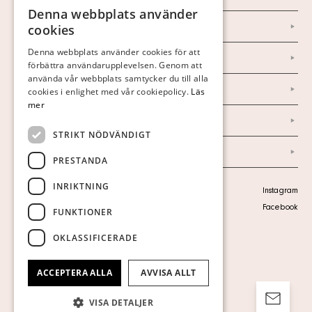
Denna webbplats använder
SWEDISH
Om oss
cookies
FINNISH
Denna webbplats använder cookies för att
Nyheter
förbättra användarupplevelsen. Genom att
GERMAN
använda vår webbplats samtycker du till alla
ENGLISH
Marknad & Press
cookies i enlighet med vår cookiepolicy.
Läs
mer
Ordlista
STRIKT NÖDVÄNDIGT
Arkiv
PRESTANDA
INRIKTNING
Personuppgiftspolicy
Instagram
Visa cookies
Facebook
FUNKTIONER
OKLASSIFICERADE
ACCEPTERA ALLA
AVVISA ALLT
VISA DETALJER