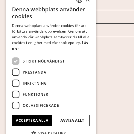
Marknad & Press
Denna webbplats använder
SWEDISH
cookies
Ordlista
FINNISH
Denna webbplats använder cookies för att
Arkiv
förbättra användarupplevelsen. Genom att
GERMAN
använda vår webbplats samtycker du till alla
ENGLISH
cookies i enlighet med vår cookiepolicy.
Läs
Personuppgiftspolicy
mer
Visa cookies
STRIKT NÖDVÄNDIGT
PRESTANDA
INRIKTNING
FUNKTIONER
OKLASSIFICERADE
ACCEPTERA ALLA
AVVISA ALLT
VISA DETALJER