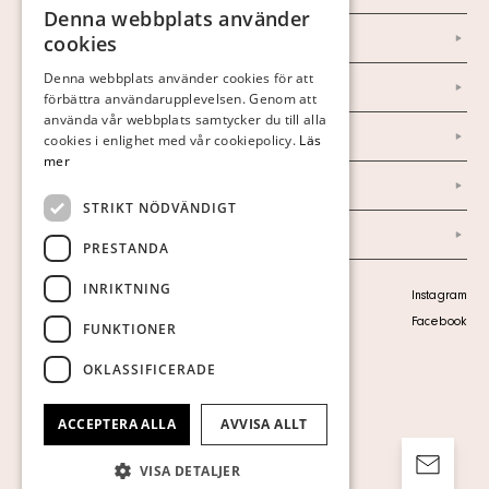
Denna webbplats använder
SWEDISH
Om oss
cookies
FINNISH
Denna webbplats använder cookies för att
Nyheter
förbättra användarupplevelsen. Genom att
GERMAN
använda vår webbplats samtycker du till alla
ENGLISH
Marknad & Press
cookies i enlighet med vår cookiepolicy.
Läs
mer
Ordlista
STRIKT NÖDVÄNDIGT
Arkiv
PRESTANDA
INRIKTNING
Personuppgiftspolicy
Instagram
Visa cookies
Facebook
FUNKTIONER
OKLASSIFICERADE
ACCEPTERA ALLA
AVVISA ALLT
VISA DETALJER