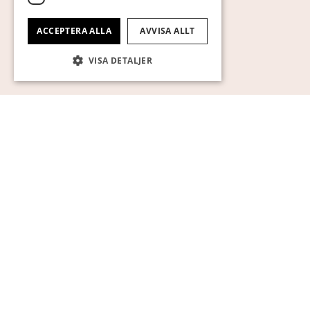
ACCEPTERA ALLA
AVVISA ALLT
VISA DETALJER
Strikt nödvändigt
Prestanda
Inriktning
Funktioner
Oklassificerade
Strikt nödvändiga kakor tillåter
kärnwebbplatsfunktioner som
användarinloggning och kontohantering.
Webbplatsen kan inte användas ordentligt
utan strikt nödvändiga cookies.
Namn
Leverantör / Domän
Utgång
Beskrivning
pll_language
1 år
För att lagra
WP SYNTEX S.? r.l.
språkinställ
www.auktionsverket.com
CookieScriptConsent
1
Denna cook
CookieScript
månad
används av
www.auktionsverket.com
Cookie-