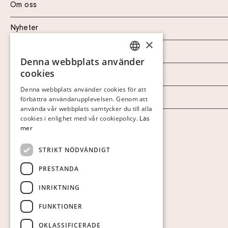
Om oss
Nyheter
×
Marknad & Press
Denna webbplats använder
SWEDISH
cookies
Ordlista
FINNISH
Denna webbplats använder cookies för att
Arkiv
förbättra användarupplevelsen. Genom att
GERMAN
använda vår webbplats samtycker du till alla
ENGLISH
cookies i enlighet med vår cookiepolicy.
Läs
Personuppgiftspolicy
mer
Visa cookies
STRIKT NÖDVÄNDIGT
PRESTANDA
INRIKTNING
FUNKTIONER
OKLASSIFICERADE