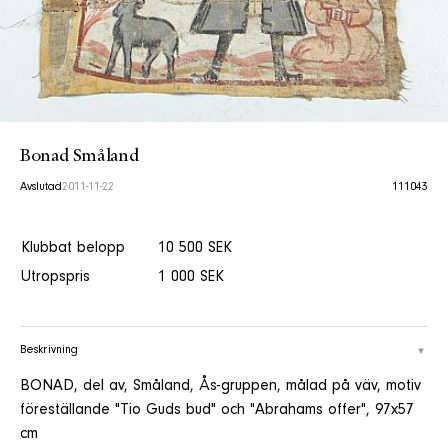
Bonad Småland
Avslutad
2011-11-22
111043
Klubbat belopp
10 500 SEK
Utropspris
1 000 SEK
Beskrivning
BONAD, del av, Småland, Ås-gruppen, målad på väv, motiv
föreställande "Tio Guds bud" och "Abrahams offer", 97x57
cm