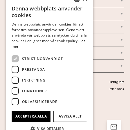
Kontakt
Denna webbplats använder
SWEDISH
Om oss
cookies
FINNISH
Denna webbplats använder cookies för att
Nyheter
förbättra användarupplevelsen. Genom att
GERMAN
använda vår webbplats samtycker du till alla
ENGLISH
Marknad & Press
cookies i enlighet med vår cookiepolicy.
Läs
mer
Ordlista
STRIKT NÖDVÄNDIGT
Arkiv
PRESTANDA
INRIKTNING
Personuppgiftspolicy
Instagram
Visa cookies
Facebook
FUNKTIONER
OKLASSIFICERADE
ACCEPTERA ALLA
AVVISA ALLT
VISA DETALJER