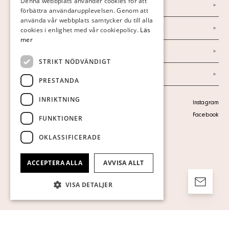
Denna webbplats använder cookies för att
Nyheter
förbättra användarupplevelsen. Genom att
GERMAN
använda vår webbplats samtycker du till alla
Marknad & Press
ENGLISH
cookies i enlighet med vår cookiepolicy.
Läs
mer
Ordlista
STRIKT NÖDVÄNDIGT
Arkiv
PRESTANDA
INRIKTNING
Personuppgiftspolicy
Instagram
Visa cookies
Facebook
FUNKTIONER
OKLASSIFICERADE
ACCEPTERA ALLA
AVVISA ALLT
VISA DETALJER
Strikt nödvändigt
Prestanda