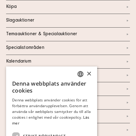
Köpa
Slagauktioner
Temaauktioner & Specialauktioner
Specialistområden
Kalendarium
×
Kontakt
Denna webbplats använder
SWEDISH
Om oss
cookies
FINNISH
Denna webbplats använder cookies för att
Nyheter
förbättra användarupplevelsen. Genom att
GERMAN
använda vår webbplats samtycker du till alla
ENGLISH
Marknad & Press
cookies i enlighet med vår cookiepolicy.
Läs
mer
Ordlista