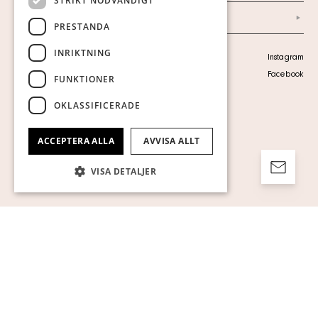
STRIKT NÖDVÄNDIGT
Arkiv
PRESTANDA
INRIKTNING
Personuppgiftspolicy
Instagram
Visa cookies
Facebook
FUNKTIONER
OKLASSIFICERADE
ACCEPTERA ALLA
AVVISA ALLT
VISA DETALJER
Strikt nödvändigt
Prestanda
Inriktning
Funktioner
Oklassificerade
Strikt nödvändiga kakor tillåter
kärnwebbplatsfunktioner som
användarinloggning och kontohantering.