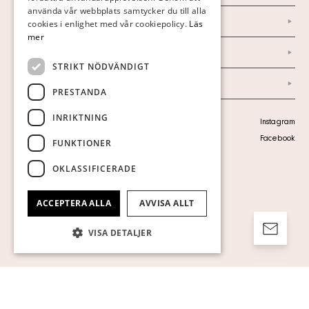
använda vår webbplats samtycker du till alla
Marknad & Press
ENGLISH
cookies i enlighet med vår cookiepolicy.
Läs
mer
Ordlista
STRIKT NÖDVÄNDIGT
Arkiv
PRESTANDA
INRIKTNING
Personuppgiftspolicy
Instagram
Visa cookies
Facebook
FUNKTIONER
OKLASSIFICERADE
ACCEPTERA ALLA
AVVISA ALLT
VISA DETALJER
Strikt nödvändigt
Prestanda
Inriktning
Funktioner