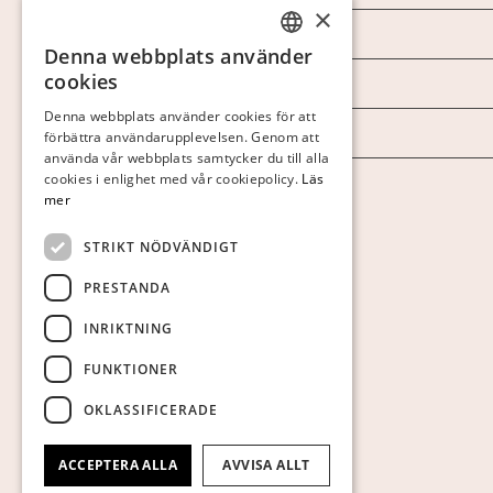
×
Marknad & Press
Denna webbplats använder
SWEDISH
cookies
Ordlista
FINNISH
Denna webbplats använder cookies för att
Arkiv
förbättra användarupplevelsen. Genom att
GERMAN
använda vår webbplats samtycker du till alla
ENGLISH
cookies i enlighet med vår cookiepolicy.
Läs
Personuppgiftspolicy
mer
Visa cookies
STRIKT NÖDVÄNDIGT
PRESTANDA
INRIKTNING
FUNKTIONER
OKLASSIFICERADE
ACCEPTERA ALLA
AVVISA ALLT