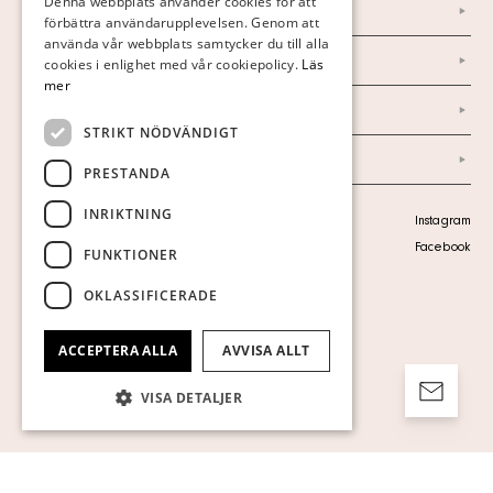
Denna webbplats använder cookies för att
Nyheter
förbättra användarupplevelsen. Genom att
GERMAN
använda vår webbplats samtycker du till alla
Marknad & Press
ENGLISH
cookies i enlighet med vår cookiepolicy.
Läs
mer
Ordlista
STRIKT NÖDVÄNDIGT
Arkiv
PRESTANDA
INRIKTNING
Personuppgiftspolicy
Instagram
Visa cookies
Facebook
FUNKTIONER
OKLASSIFICERADE
ACCEPTERA ALLA
AVVISA ALLT
VISA DETALJER
Strikt nödvändigt
Prestanda