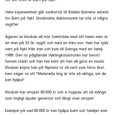
Ge ditt stöd till Barn på flykt!
Hela köpesumman går oavkortat till Rädda Barnens arbete
för Barn på flykt. Stockholms Auktionsverk tar inte ut några
avgifter.
Ägaren av klockan vill inte framträda med sitt namn men är
en man på 33 år, nygift och med en liten son. Han har själv
varit på flykt från Iran och kom till Sverige med sin familj
1988. Den nu pågående flyktingkatastrofen har berört
honom starkt och han har känt att han vill göra en insats.
Klockan köpte han på Nymans Ur så sent som förra året,
men säger nu att "Materiella ting är inte så viktiga, om de
kan hjälpa".
Klockan har utropet 80.000 kr och vi hoppas att så många
som möjligt bjuder generöst och långt över utropet.
Exempel på vad 80.000 kr kan hjälpa barn och familjer som