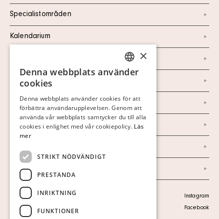
Specialistområden
Kalendarium
×
Kontakt
Denna webbplats använder
SWEDISH
Om oss
cookies
FINNISH
Denna webbplats använder cookies för att
Nyheter
förbättra användarupplevelsen. Genom att
GERMAN
använda vår webbplats samtycker du till alla
Marknad & Press
ENGLISH
cookies i enlighet med vår cookiepolicy.
Läs
mer
Ordlista
STRIKT NÖDVÄNDIGT
Arkiv
PRESTANDA
INRIKTNING
Personuppgiftspolicy
Instagram
Visa cookies
Facebook
FUNKTIONER