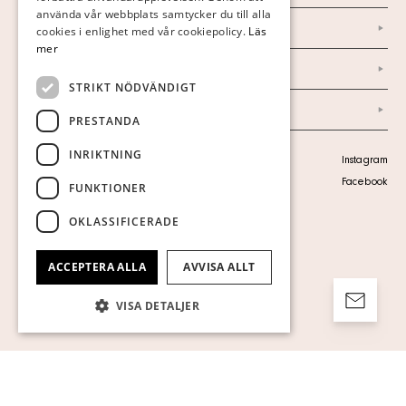
använda vår webbplats samtycker du till alla
Marknad & Press
ENGLISH
cookies i enlighet med vår cookiepolicy.
Läs
mer
Ordlista
STRIKT NÖDVÄNDIGT
Arkiv
PRESTANDA
INRIKTNING
Personuppgiftspolicy
Instagram
Visa cookies
Facebook
FUNKTIONER
OKLASSIFICERADE
ACCEPTERA ALLA
AVVISA ALLT
VISA DETALJER
Strikt nödvändigt
Prestanda
Inriktning
Funktioner