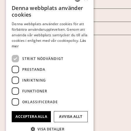
Marknad & Press
Denna webbplats använder
SWEDISH
cookies
Ordlista
FINNISH
Denna webbplats använder cookies för att
Arkiv
förbättra användarupplevelsen. Genom att
GERMAN
använda vår webbplats samtycker du till alla
ENGLISH
cookies i enlighet med vår cookiepolicy.
Läs
Personuppgiftspolicy
mer
Visa cookies
STRIKT NÖDVÄNDIGT
PRESTANDA
INRIKTNING
FUNKTIONER
OKLASSIFICERADE
ACCEPTERA ALLA
AVVISA ALLT
VISA DETALJER