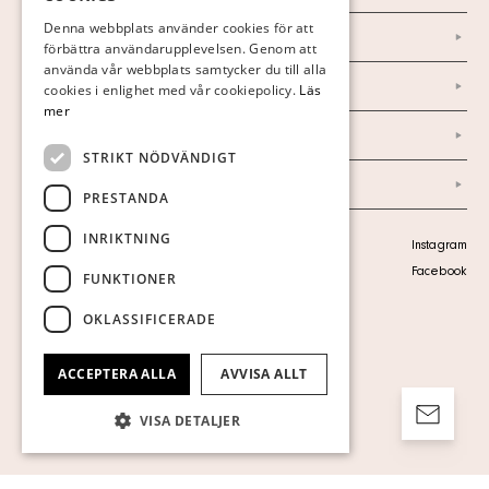
FINNISH
Denna webbplats använder cookies för att
Nyheter
förbättra användarupplevelsen. Genom att
GERMAN
använda vår webbplats samtycker du till alla
Marknad & Press
ENGLISH
cookies i enlighet med vår cookiepolicy.
Läs
mer
Ordlista
STRIKT NÖDVÄNDIGT
Arkiv
PRESTANDA
INRIKTNING
Personuppgiftspolicy
Instagram
Visa cookies
Facebook
FUNKTIONER
OKLASSIFICERADE
ACCEPTERA ALLA
AVVISA ALLT
VISA DETALJER