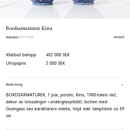
Bordsarmaturer Kina
Avslutad
2017-10-20
494265
Klubbat belopp
402 000 SEK
Utropspris
2 000 SEK
Beskrivning
BORDSARMATURER, 1 par, porslin, Kina, 1900-talets slut,
dekor av lotusslingor i underglasyrblått, botten med
Guangxus sex karaktärers märke, höjd exkl. lampfäste ca 39
cm