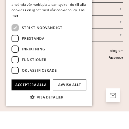
använda vår webbplats samtycker du till alla
Marknad & Press
ENGLISH
cookies i enlighet med vår cookiepolicy.
Läs
mer
Ordlista
STRIKT NÖDVÄNDIGT
Arkiv
PRESTANDA
INRIKTNING
Personuppgiftspolicy
Instagram
Visa cookies
Facebook
FUNKTIONER
OKLASSIFICERADE
ACCEPTERA ALLA
AVVISA ALLT
VISA DETALJER
Strikt nödvändigt
Prestanda
Inriktning
Funktioner