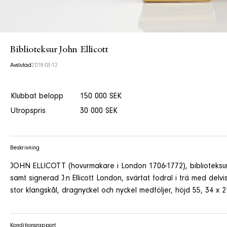
Biblioteksur John Ellicott
Avslutad
2018-03-12
Klubbat belopp
150 000 SEK
Utropspris
30 000 SEK
Beskrivning
JOHN ELLICOTT (hovurmakare i London 1706-1772), biblioteksur, 
samt signerad J:n Ellicott London, svärtat fodral i trä med del
stor klangskål, dragnyckel och nyckel medföljer, höjd 55, 34 x 
Konditionsrapport