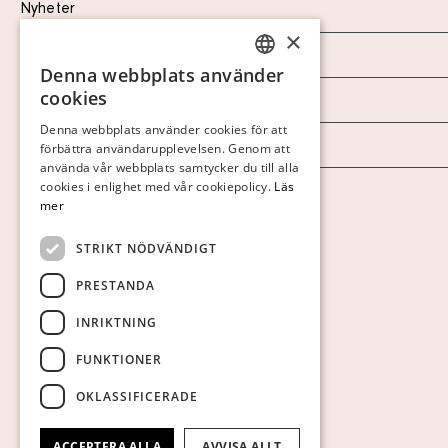
Nyheter
×
Marknad & Press
Denna webbplats använder
SWEDISH
cookies
Ordlista
FINNISH
Denna webbplats använder cookies för att
Arkiv
förbättra användarupplevelsen. Genom att
GERMAN
använda vår webbplats samtycker du till alla
ENGLISH
cookies i enlighet med vår cookiepolicy.
Läs
Personuppgiftspolicy
mer
Visa cookies
STRIKT NÖDVÄNDIGT
PRESTANDA
INRIKTNING
FUNKTIONER
OKLASSIFICERADE
ACCEPTERA ALLA
AVVISA ALLT