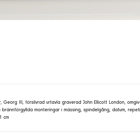
Georg III, försilvrad urtavla graverad John Ellicott London, omg
vis brännförgyllda monteringar i mässing, spindelgång, datum, repe
21 cm