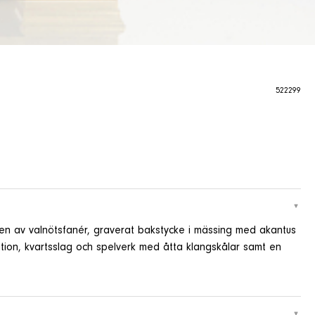
522299
iven av valnötsfanér, graverat bakstycke i mässing med akantus
tition, kvartsslag och spelverk med åtta klangskålar samt en