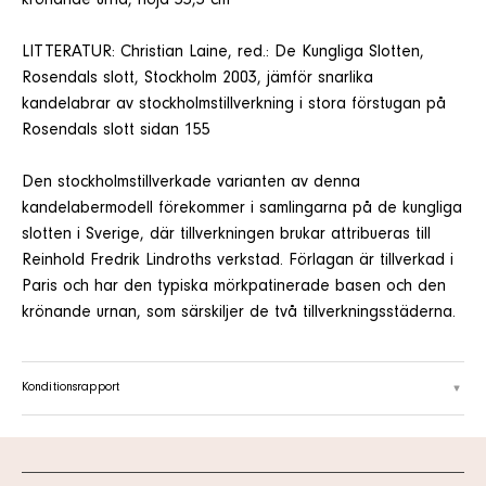
krönande urna, höjd 55,5 cm
LITTERATUR: Christian Laine, red.: De Kungliga Slotten,
Rosendals slott, Stockholm 2003, jämför snarlika
kandelabrar av stockholmstillverkning i stora förstugan på
Rosendals slott sidan 155
Den stockholmstillverkade varianten av denna
kandelabermodell förekommer i samlingarna på de kungliga
slotten i Sverige, där tillverkningen brukar attribueras till
Reinhold Fredrik Lindroths verkstad. Förlagan är tillverkad i
Paris och har den typiska mörkpatinerade basen och den
krönande urnan, som särskiljer de två tillverkningsstäderna.
Konditionsrapport