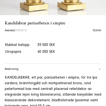
Kandelabrar parisarbeten i empire
Avslutad
2018-03-12
522434
Klubbat belopp
39 000 SEK
Utropspris
40 000 SEK
Beskrivning
KANDELABRAR, ett par, parisarbeten i empire, för tre ljus
vardera, brännförgylld och mörkpatinerad brons, rund
pelarformad bas med centralt placerad reliefdekor av
stegrande lejon kring blomsterurna, stående karyatider med
klassicerande dekorelement, bladhölstrade ljusarmar samt