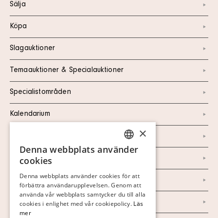
Sälja
Köpa
Slagauktioner
Temaauktioner & Specialauktioner
Specialistområden
Kalendarium
×
Kontakt
Denna webbplats använder
SWEDISH
Om oss
cookies
FINNISH
Denna webbplats använder cookies för att
Nyheter
förbättra användarupplevelsen. Genom att
GERMAN
använda vår webbplats samtycker du till alla
Marknad & Press
ENGLISH
cookies i enlighet med vår cookiepolicy.
Läs
mer