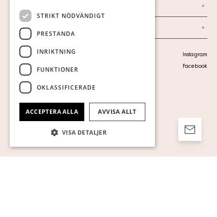
Ordlista
STRIKT NÖDVÄNDIGT
Arkiv
PRESTANDA
INRIKTNING
Personuppgiftspolicy
Instagram
Visa cookies
Facebook
FUNKTIONER
OKLASSIFICERADE
ACCEPTERA ALLA
AVVISA ALLT
VISA DETALJER
Strikt nödvändigt
Prestanda
Inriktning
Funktioner
Oklassificerade
Strikt nödvändiga kakor tillåter